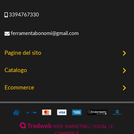
3394767330
ferramentabonomi@gmail.com
Pagine del sito
Home
Catalogo
Chi Siamo
Utensileria
Ecommerce
Offerte
Riscaldamento a Biomassa
Contatti
Termini e Privacy
Riscaldamento a Biomassa
Storia
Condizioni Generali di Vendita
Ferramenta & Fai Da Te
Novità
Giardinaggio
Pagamenti Disponibili
Tredweb
WEB: MARKETING | SOCIAL | E-
Piscine & Divertimento
Pellet
COMMERCE