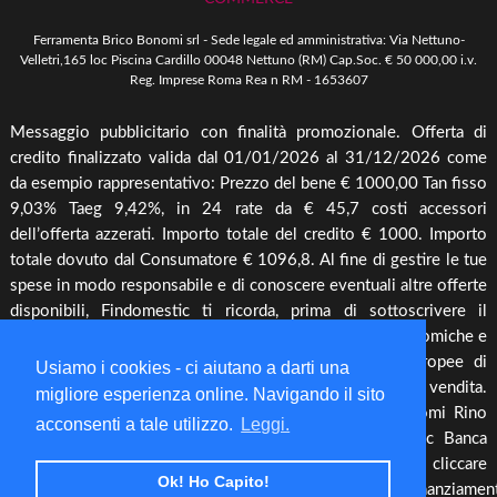
Come Ordinare
Arredo Giardino & Mare
Ferramenta Brico Bonomi srl - Sede legale ed amministrativa: Via Nettuno-
Spedizione e Imballaggio
Velletri,165 loc Piscina Cardillo 00048 Nettuno (RM) Cap.Soc. € 50 000,00 i.v.
Mangimi & Pet Care
Reg. Imprese Roma Rea n RM - 1653607
Cambio, Resi e Rimborsi
Forni & BBQ
Messaggio pubblicitario con finalità promozionale. Offerta di
Agricoltura
credito finalizzato valida dal 01/01/2026 al 31/12/2026 come
Irrigazione & Pompe
da esempio rappresentativo: Prezzo del bene € 1000,00 Tan fisso
9,03% Taeg 9,42%, in 24 rate da € 45,7 costi accessori
Riscaldamento & Pannelli solari & Bollitori
dell’offerta azzerati. Importo totale del credito € 1000. Importo
Elettronica & illuminazione
totale dovuto dal Consumatore € 1096,8. Al fine di gestire le tue
Cura piante
spese in modo responsabile e di conoscere eventuali altre offerte
disponibili, Findomestic ti ricorda, prima di sottoscrivere il
Offerte
contratto, di prendere visione di tutte le condizioni economiche e
contrattuali, facendo riferimento alle Informazioni Europee di
Usiamo i cookies - ci aiutano a darti una
Base sul Credito ai Consumatori (IEBCC) presso il punto vendita.
migliore esperienza online. Navigando il sito
Salvo approvazione di Findomestic Banca S.p.A.. Bonomi Rino
acconsenti a tale utilizzo.
Leggi.
opera quale intermediario del credito per Findomestic Banca
S.p.A., non in esclusiva, per maggiori info cliccare
Ok! Ho Capito!
https://www.findomestic.it/landing_page/ecommerce/finanziamen