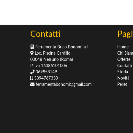
Sementi
Concimi
Concimi & Fertilizzanti
Terricci & Pacciamatura
Contatti
Pagi
Ferramenta Brico Bonomi srl
Home
Loc. Piscina Cardillo
Chi Sia
00048 Nettuno (Roma)
Offerte
P. Iva 16386101006
Contatti
069858149
Storia
3394767330
Novità
ferramentabonomi@gmail.com
Pellet