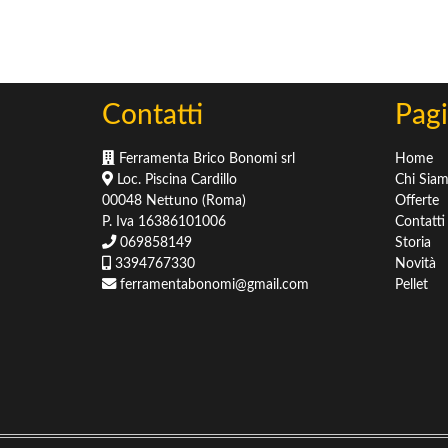
Sementi
Concimi
Concimi & Fertilizzanti
Terricci & Pacciamatura
Contatti
Pagi
Ferramenta Brico Bonomi srl
Home
Loc. Piscina Cardillo
Chi Sia
00048 Nettuno (Roma)
Offerte
P. Iva 16386101006
Contatti
069858149
Storia
3394767330
Novità
ferramentabonomi@gmail.com
Pellet