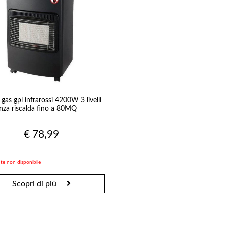
Agricoltura
Irrigazione & Pompe
Ri
Utensili Potatura
Tubi Irrigazione
Pan
 gas gpl infrarossi 4200W 3 livelli
Sementi
Pompe & Filtri
Bol
nza riscalda fino a 80MQ
Concimi
Centraline &
Cassette Ortofrutta
Programmatori
Irrigatori
€ 78,99
Raccordi
Casa & Bricolage
te non disponibile
Scopri di più