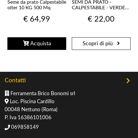
Seme da prato Calpestabile
SEMI DA PRATO -
olter 10 KG 500 Mq
CALPESTABILE - VERDE
OASI OLTER
€ 64,99
€ 22,00
CONFEZIONE 1 KG 50 Mq
Acquista
Scopri di più
Contatti
Ferramenta Brico Bonomi srl
Loc. Piscina Cardillo
00048 Nettuno (Roma)
P. Iva 16386101006
069858149