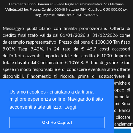
Arredo Giardino & Mare
Ferramenta Brico Bonomi srl - Sede legale ed amministrativa: Via Nettuno-
Spedizione e Imballaggio
Velletri,165 loc Piscina Cardillo 00048 Nettuno (RM) Cap.Soc. € 50 000,00 i.v.
Mangimi & Pet Care
Reg. Imprese Roma Rea n RM - 1653607
Cambio, Resi e Rimborsi
Forni & BBQ
Messaggio pubblicitario con finalità promozionale. Offerta di
Agricoltura
credito finalizzato valida dal 01/01/2026 al 31/12/2026 come
Irrigazione & Pompe
da esempio rappresentativo: Prezzo del bene € 1000,00 Tan fisso
9,03% Taeg 9,42%, in 24 rate da € 45,7 costi accessori
Riscaldamento & Pannelli solari & Bollitori
dell’offerta azzerati. Importo totale del credito € 1000. Importo
Elettronica & illuminazione
totale dovuto dal Consumatore € 1096,8. Al fine di gestire le tue
Cura piante
spese in modo responsabile e di conoscere eventuali altre offerte
disponibili, Findomestic ti ricorda, prima di sottoscrivere il
Offerte
contratto, di prendere visione di tutte le condizioni economiche e
contrattuali, facendo riferimento alle Informazioni Europee di
Usiamo i cookies - ci aiutano a darti una
Base sul Credito ai Consumatori (IEBCC) presso il punto vendita.
migliore esperienza online. Navigando il sito
Salvo approvazione di Findomestic Banca S.p.A.. Bonomi Rino
acconsenti a tale utilizzo.
Leggi.
opera quale intermediario del credito per Findomestic Banca
S.p.A., non in esclusiva, per maggiori info cliccare
Ok! Ho Capito!
https://www.findomestic.it/landing_page/ecommerce/finanziamen
cc.html