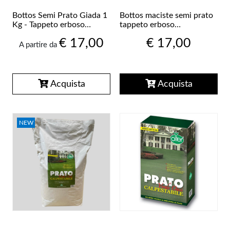
Bottos Semi Prato Giada 1
Bottos maciste semi prato
Kg - Tappeto erboso
tappeto erboso
pregiato per zone poco
professionale resistente
€ 17,00
€ 17,00
soleggiate
calpestio 1 Kg
A partire da
Acquista
Acquista
NEW