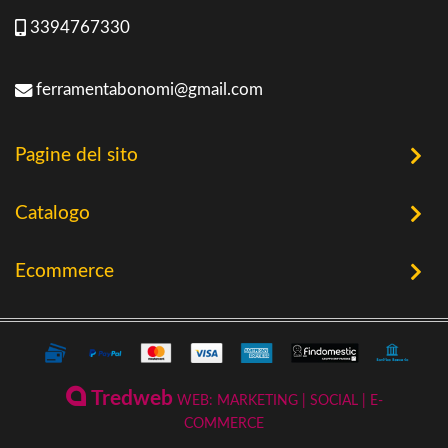
3394767330
ferramentabonomi@gmail.com
Pagine del sito
Home
Catalogo
Chi Siamo
Utensileria
Ecommerce
Offerte
Riscaldamento a Biomassa
Contatti
Termini e Privacy
Riscaldamento a Biomassa
Storia
Condizioni Generali di Vendita
Ferramenta & Fai Da Te
Novità
Giardinaggio
Pagamenti Disponibili
Tredweb
WEB: MARKETING | SOCIAL | E-
Piscine & Divertimento
Pellet
COMMERCE
Come Ordinare