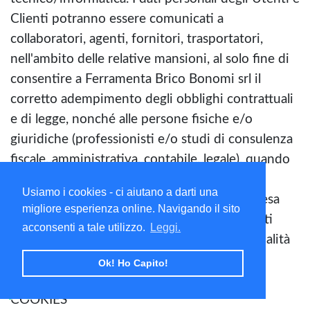
Clienti potranno essere comunicati a
collaboratori, agenti, fornitori, trasportatori,
nell'ambito delle relative mansioni, al solo fine di
consentire a Ferramenta Brico Bonomi srl il
corretto adempimento degli obblighi contrattuali
e di legge, nonché alle persone fisiche e/o
giuridiche (professionisti e/o studi di consulenza
fiscale, amministrativa, contabile, legale), quando
la comunicazione risulti necessaria alla
Usiamo i cookies - ci aiutano a darti una
svolgimento dell'attività di vendita e d'impresa
migliore esperienza online. Navigando il sito
della ditta o all'adempimento dei conseguenti
acconsenti a tale utilizzo.
Leggi.
obblighi di legge, o comunque per le sole finalità
suindicate.
Ok! Ho Capito!
COOKIES