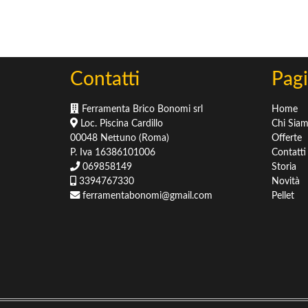
Sementi
Concimi
Concimi & Fertilizzanti
Terricci & Pacciamatura
Contatti
Pagi
Ferramenta Brico Bonomi srl
Home
Loc. Piscina Cardillo
Chi Sia
00048 Nettuno (Roma)
Offerte
P. Iva 16386101006
Contatti
069858149
Storia
3394767330
Novità
ferramentabonomi@gmail.com
Pellet