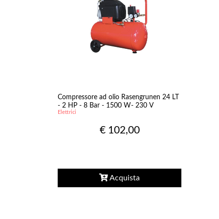
Accessori e
manutenzione
Sensori
Componenti idraulici
Stufe
Pellet & Legna &
Combustibili
Mangimi & Pet Care
Forni & BBQ
Mangimi Per Cani
Forni Da Esterno a
Compressore ad olio Rasengrunen 24 LT
Mangimi Per Conigli
Legna
- 2 HP - 8 Bar - 1500 W- 230 V
Elettrici
€ 102,00
Acquista
Cura piante
Vaporizzatori &
Innaffiatoii