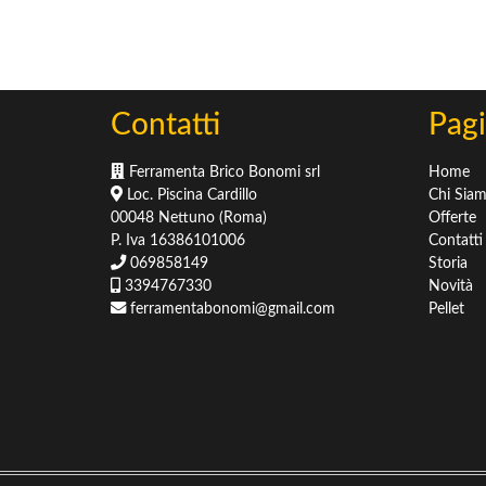
Sementi
Concimi
Concimi & Fertilizzanti
Terricci & Pacciamatura
Contatti
Pagi
Ferramenta Brico Bonomi srl
Home
Loc. Piscina Cardillo
Chi Sia
00048 Nettuno (Roma)
Offerte
P. Iva 16386101006
Contatti
069858149
Storia
3394767330
Novità
ferramentabonomi@gmail.com
Pellet