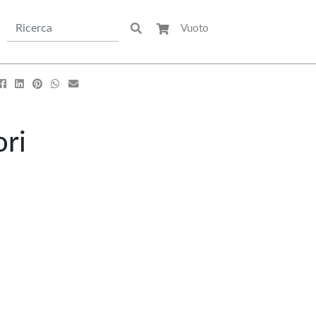
Vuoto
scine & Divertimento
Arredo Giardino & Mare
Gazebi & Ombrelloni
Sdraie & Lettini
Piscine Fuori Terra
Ombrelloni
Pompe & Filtri
Altalene
Giochi Da Giardino
ori
Trattamenti Chimici
Accessori Piscine
Gonfiabili & Co
Altri Utensili
Tutto per il Camping