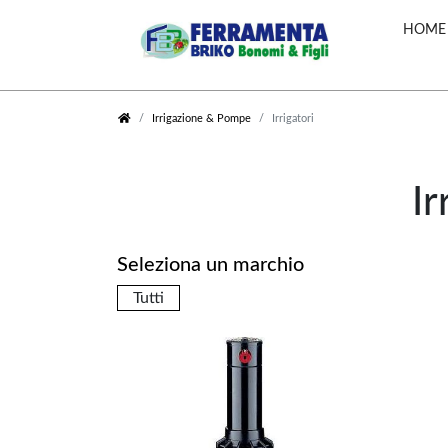
HOME
Utensileria
Riscaldamento a
Irrigazione & Pompe
Irrigatori
Attrezzi manuali
Biomassa
Tubi Irrigazione
Stufe a Pellet
Trapani & Avvitatori
Stufe a legna
Aspirazione & Travaso
Ir
Stufe a Pellet
liquidi
Canalizzate
Saldatrici
Caldaie a Pellet
Idropulitrici
Termostufe a Pellet
Seleziona un marchio
Contenitori per Olio
Termocamini & Camini a
Alimentare
Legna
Tutti
Accessori e
Termocamini & Camini a
manutenzione
Pellet
Accessori per Utensili
Caldaie a Gas
Altri Utensili
Cucine & Termocucine
Makita in Kit
Fumisteria
Compressori
Pompe & Filtri
Accessori Piscine