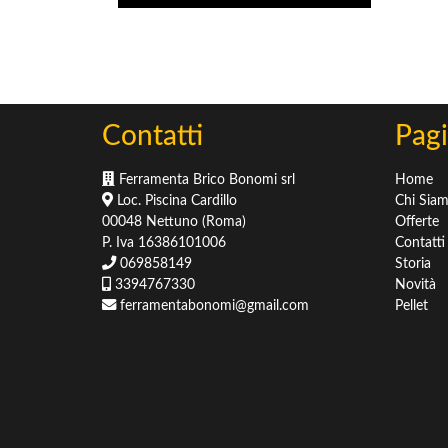
Sementi
Concimi
Concimi & Fertilizzanti
Terricci & Pacciamatura
Contatti
Pagi
Ferramenta Brico Bonomi srl
Home
Loc. Piscina Cardillo
Chi Sia
00048 Nettuno (Roma)
Offerte
P. Iva 16386101006
Contatti
069858149
Storia
3394767330
Novità
ferramentabonomi@gmail.com
Pellet