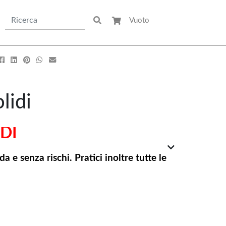
Vuoto
scine & Divertimento
Arredo Giardino & Mare
Gazebi & Ombrelloni
Sdraie & Lettini
Piscine Fuori Terra
Ombrelloni
Pompe & Filtri
Altalene
Giochi Da Giardino
lidi
Trattamenti Chimici
Accessori Piscine
Gonfiabili & Co
DI
Altri Utensili
Tutto per il Camping
 e senza rischi. Pratici inoltre tutte le
otto che maggiormente si avvicina alle
piracenere dotato di motore e