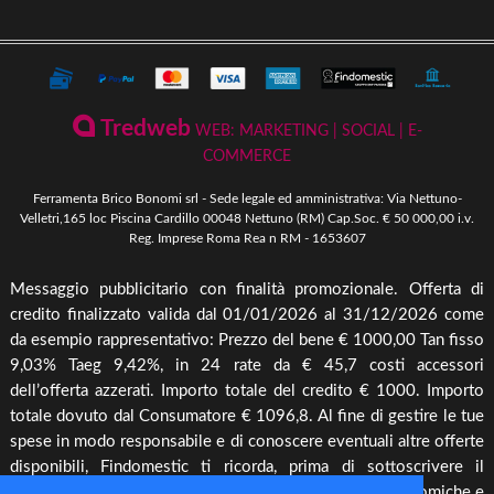
Riscaldamento a Biomassa
Contatti
Termini e Privacy
Riscaldamento a Biomassa
Storia
Condizioni Generali di Vendita
Ferramenta & Fai Da Te
Novità
Giardinaggio
Pagamenti Disponibili
Tredweb
WEB: MARKETING | SOCIAL | E-
Piscine & Divertimento
Pellet
COMMERCE
Come Ordinare
Arredo Giardino & Mare
Ferramenta Brico Bonomi srl - Sede legale ed amministrativa: Via Nettuno-
Spedizione e Imballaggio
Velletri,165 loc Piscina Cardillo 00048 Nettuno (RM) Cap.Soc. € 50 000,00 i.v.
Mangimi & Pet Care
Reg. Imprese Roma Rea n RM - 1653607
Cambio, Resi e Rimborsi
Forni & BBQ
Messaggio pubblicitario con finalità promozionale. Offerta di
Agricoltura
credito finalizzato valida dal 01/01/2026 al 31/12/2026 come
Irrigazione & Pompe
da esempio rappresentativo: Prezzo del bene € 1000,00 Tan fisso
9,03% Taeg 9,42%, in 24 rate da € 45,7 costi accessori
Riscaldamento & Pannelli solari & Bollitori
dell’offerta azzerati. Importo totale del credito € 1000. Importo
Elettronica & illuminazione
totale dovuto dal Consumatore € 1096,8. Al fine di gestire le tue
Cura piante
spese in modo responsabile e di conoscere eventuali altre offerte
disponibili, Findomestic ti ricorda, prima di sottoscrivere il
Offerte
contratto, di prendere visione di tutte le condizioni economiche e