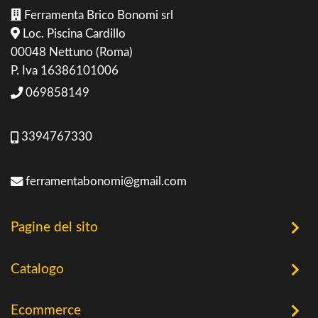
Ferramenta Brico Bonomi srl
Loc. Piscina Cardillo
00048 Nettuno (Roma)
P. Iva 16386101006
069858149
3394767330
ferramentabonomi@gmail.com
Pagine del sito
Home
Catalogo
Chi Siamo
Utensileria
Ecommerce
Offerte