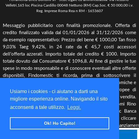
Spedizione e Imballaggio
Velletri,165 loc Piscina Cardillo 00048 Nettuno (RM) Cap.Soc. € 50 000,00 i.v.
Mangimi & Pet Care
Reg. Imprese Roma Rea n RM - 1653607
Cambio, Resi e Rimborsi
Forni & BBQ
Messaggio pubblicitario con finalità promozionale. Offerta di
Agricoltura
credito finalizzato valida dal 01/01/2026 al 31/12/2026 come
Irrigazione & Pompe
da esempio rappresentativo: Prezzo del bene € 1000,00 Tan fisso
9,03% Taeg 9,42%, in 24 rate da € 45,7 costi accessori
Riscaldamento & Pannelli solari & Bollitori
dell’offerta azzerati. Importo totale del credito € 1000. Importo
Elettronica & illuminazione
totale dovuto dal Consumatore € 1096,8. Al fine di gestire le tue
Cura piante
spese in modo responsabile e di conoscere eventuali altre offerte
disponibili, Findomestic ti ricorda, prima di sottoscrivere il
Offerte
contratto, di prendere visione di tutte le condizioni economiche e
contrattuali, facendo riferimento alle Informazioni Europee di
Usiamo i cookies - ci aiutano a darti una
Base sul Credito ai Consumatori (IEBCC) presso il punto vendita.
migliore esperienza online. Navigando il sito
Salvo approvazione di Findomestic Banca S.p.A.. Bonomi Rino
acconsenti a tale utilizzo.
Leggi.
opera quale intermediario del credito per Findomestic Banca
S.p.A., non in esclusiva, per maggiori info cliccare
Ok! Ho Capito!
https://www.findomestic.it/landing_page/ecommerce/finanziamen
cc.html
Filtra