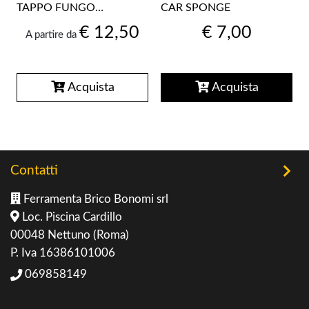
TAPPO FUNGO
CAR SPONGE
ALETTATO PLASTICA PER
€ 12,50
€ 7,00
VINO SPUMANTE
A partire da
BOTTIGLIE
Acquista
Acquista
Contatti
Ferramenta Brico Bonomi srl
Loc. Piscina Cardillo
00048 Nettuno (Roma)
P. Iva 16386101006
069858149