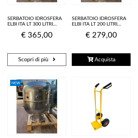
SERBATOIO IDROSFERA
SERBATOIO IDROSFERA
ELBI ITA LT 300 LITRI
ELBI ITA LT 200 LITRI
VASO AD ESPANSIONE
VASO AD ESPANSIONE
€ 365,00
€ 279,00
AUTOCLAVE SFERA
AUTOCLAVE SFERA
Scopri di più
Acquista
NEW