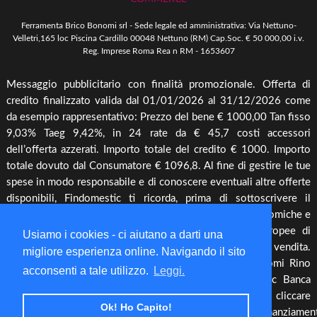
Come Ordinare
Arredo Giardino & Mare
Ferramenta Brico Bonomi srl - Sede legale ed amministrativa: Via Nettuno-
Spedizione e Imballaggio
Velletri,165 loc Piscina Cardillo 00048 Nettuno (RM) Cap.Soc. € 50 000,00 i.v.
Mangimi & Pet Care
Reg. Imprese Roma Rea n RM - 1653607
Cambio, Resi e Rimborsi
Forni & BBQ
Messaggio pubblicitario con finalità promozionale. Offerta di
Agricoltura
credito finalizzato valida dal 01/01/2026 al 31/12/2026 come
Irrigazione & Pompe
da esempio rappresentativo: Prezzo del bene € 1000,00 Tan fisso
9,03% Taeg 9,42%, in 24 rate da € 45,7 costi accessori
Riscaldamento & Pannelli solari & Bollitori
dell’offerta azzerati. Importo totale del credito € 1000. Importo
Elettronica & illuminazione
totale dovuto dal Consumatore € 1096,8. Al fine di gestire le tue
Cura piante
spese in modo responsabile e di conoscere eventuali altre offerte
disponibili, Findomestic ti ricorda, prima di sottoscrivere il
Offerte
contratto, di prendere visione di tutte le condizioni economiche e
contrattuali, facendo riferimento alle Informazioni Europee di
Usiamo i cookies - ci aiutano a darti una
Base sul Credito ai Consumatori (IEBCC) presso il punto vendita.
migliore esperienza online. Navigando il sito
Salvo approvazione di Findomestic Banca S.p.A.. Bonomi Rino
acconsenti a tale utilizzo.
Leggi.
opera quale intermediario del credito per Findomestic Banca
S.p.A., non in esclusiva, per maggiori info cliccare
Ok! Ho Capito!
https://www.findomestic.it/landing_page/ecommerce/finanziamen