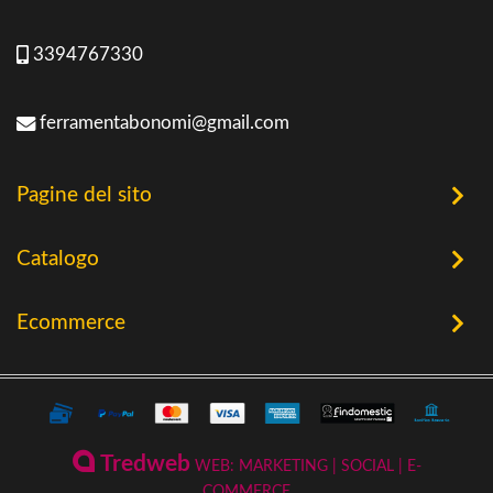
3394767330
ferramentabonomi@gmail.com
Pagine del sito
Home
Catalogo
Chi Siamo
Utensileria
Ecommerce
Offerte
Riscaldamento a Biomassa
Contatti
Termini e Privacy
Riscaldamento a Biomassa
Storia
Condizioni Generali di Vendita
Ferramenta & Fai Da Te
Novità
Giardinaggio
Pagamenti Disponibili
Tredweb
WEB: MARKETING | SOCIAL | E-
Piscine & Divertimento
Pellet
COMMERCE