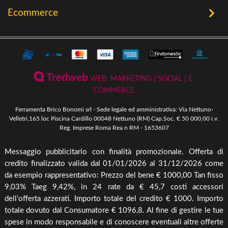
Utensileria
Ecommerce
Offerte
Riscaldamento a Biomassa
Contatti
Termini e Privacy
Riscaldamento a Biomassa
Storia
Condizioni Generali di Vendita
Ferramenta & Fai Da Te
Novità
Giardinaggio
Pagamenti Disponibili
Tredweb
WEB: MARKETING | SOCIAL | E-
Piscine & Divertimento
Pellet
COMMERCE
Come Ordinare
Arredo Giardino & Mare
Ferramenta Brico Bonomi srl - Sede legale ed amministrativa: Via Nettuno-
Spedizione e Imballaggio
Velletri,165 loc Piscina Cardillo 00048 Nettuno (RM) Cap.Soc. € 50 000,00 i.v.
Mangimi & Pet Care
Reg. Imprese Roma Rea n RM - 1653607
Cambio, Resi e Rimborsi
Forni & BBQ
Messaggio pubblicitario con finalità promozionale. Offerta di
Agricoltura
credito finalizzato valida dal 01/01/2026 al 31/12/2026 come
Irrigazione & Pompe
da esempio rappresentativo: Prezzo del bene € 1000,00 Tan fisso
9,03% Taeg 9,42%, in 24 rate da € 45,7 costi accessori
Riscaldamento & Pannelli solari & Bollitori
dell’offerta azzerati. Importo totale del credito € 1000. Importo
Elettronica & illuminazione
totale dovuto dal Consumatore € 1096,8. Al fine di gestire le tue
Cura piante
spese in modo responsabile e di conoscere eventuali altre offerte