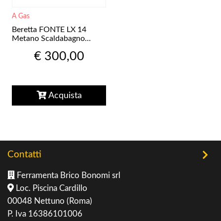
A Gas
Beretta FONTE LX 14
Metano Scaldabagno
istantaneo, camera aperta
€ 300,00
a tiraggio naturale
20149825
Acquista
Contatti
Ferramenta Brico Bonomi srl
Loc. Piscina Cardillo
00048 Nettuno (Roma)
P. Iva 16386101006