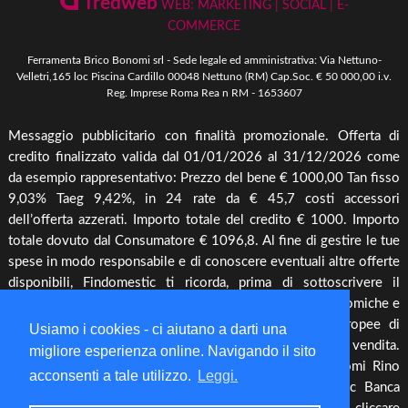
Tredweb
WEB: MARKETING | SOCIAL | E-
Piscine & Divertimento
Pellet
COMMERCE
Come Ordinare
Arredo Giardino & Mare
Ferramenta Brico Bonomi srl - Sede legale ed amministrativa: Via Nettuno-
Spedizione e Imballaggio
Velletri,165 loc Piscina Cardillo 00048 Nettuno (RM) Cap.Soc. € 50 000,00 i.v.
Mangimi & Pet Care
Reg. Imprese Roma Rea n RM - 1653607
Cambio, Resi e Rimborsi
Forni & BBQ
Messaggio pubblicitario con finalità promozionale. Offerta di
Agricoltura
credito finalizzato valida dal 01/01/2026 al 31/12/2026 come
Irrigazione & Pompe
da esempio rappresentativo: Prezzo del bene € 1000,00 Tan fisso
9,03% Taeg 9,42%, in 24 rate da € 45,7 costi accessori
Riscaldamento & Pannelli solari & Bollitori
dell’offerta azzerati. Importo totale del credito € 1000. Importo
Elettronica & illuminazione
totale dovuto dal Consumatore € 1096,8. Al fine di gestire le tue
Cura piante
spese in modo responsabile e di conoscere eventuali altre offerte
disponibili, Findomestic ti ricorda, prima di sottoscrivere il
Offerte
contratto, di prendere visione di tutte le condizioni economiche e
contrattuali, facendo riferimento alle Informazioni Europee di
Usiamo i cookies - ci aiutano a darti una
Base sul Credito ai Consumatori (IEBCC) presso il punto vendita.
migliore esperienza online. Navigando il sito
Salvo approvazione di Findomestic Banca S.p.A.. Bonomi Rino
acconsenti a tale utilizzo.
Leggi.
opera quale intermediario del credito per Findomestic Banca