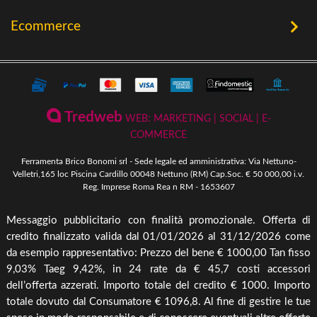
Chi Siamo
Utensileria
Ecommerce
Offerte
Riscaldamento a Biomassa
Contatti
Termini e Privacy
Riscaldamento a Biomassa
Storia
Condizioni Generali di Vendita
Ferramenta & Fai Da Te
Novità
Giardinaggio
Pagamenti Disponibili
Tredweb
WEB: MARKETING | SOCIAL | E-
Piscine & Divertimento
Pellet
COMMERCE
Come Ordinare
Arredo Giardino & Mare
Ferramenta Brico Bonomi srl - Sede legale ed amministrativa: Via Nettuno-
Spedizione e Imballaggio
Velletri,165 loc Piscina Cardillo 00048 Nettuno (RM) Cap.Soc. € 50 000,00 i.v.
Mangimi & Pet Care
Reg. Imprese Roma Rea n RM - 1653607
Cambio, Resi e Rimborsi
Forni & BBQ
Messaggio pubblicitario con finalità promozionale. Offerta di
Agricoltura
credito finalizzato valida dal 01/01/2026 al 31/12/2026 come
Irrigazione & Pompe
da esempio rappresentativo: Prezzo del bene € 1000,00 Tan fisso
9,03% Taeg 9,42%, in 24 rate da € 45,7 costi accessori
Riscaldamento & Pannelli solari & Bollitori
dell’offerta azzerati. Importo totale del credito € 1000. Importo
Elettronica & illuminazione
totale dovuto dal Consumatore € 1096,8. Al fine di gestire le tue
Cura piante