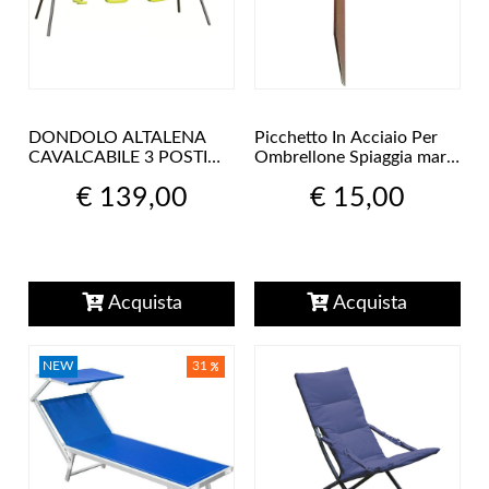
DONDOLO ALTALENA
Picchetto In Acciaio Per
CAVALCABILE 3 POSTI
Ombrellone Spiaggia mare
SEGGIOLINO ACCIAIO
ombrello facile da usare
€ 139,00
€ 15,00
VERNICIATO PER
BAMBINI
Acquista
Acquista
NEW
31