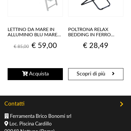
LETTINO DA MARE IN
POLTRONA RELAX
ALLUMINIO BLU MARE
BEDDING IN FERRO
STABILIMENTO PISCINA
SILVER DIAM. 25 CM.
€ 59,00
€ 28,49
188 x 67 x 38 h cm
85X55X93H
€ 85,00
Acquista
Scopri di più
Contatti
Ferramenta Brico Bonomi srl
Loc. Piscina Cardillo