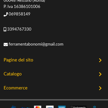
00048 Nettuno (Roma)
P. Iva 16386101006
069858149
3394767330
ferramentabonomi@gmail.com
Pagine del sito
Home
Catalogo
Chi Siamo
Utensileria
Ecommerce
Offerte
Riscaldamento a Biomassa
Contatti
Termini e Privacy
Riscaldamento a Biomassa
Storia