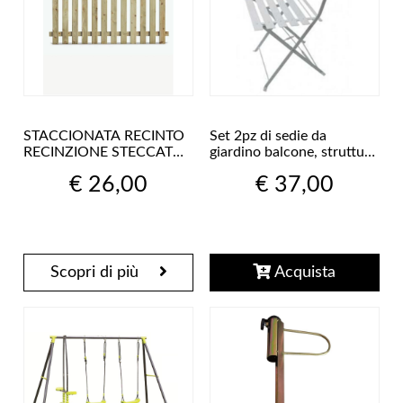
STACCIONATA RECINTO
Set 2pz di sedie da
RECINZIONE STECCATO
giardino balcone, struttura
GIARDINO LEGNO
in acciaio verniciato
€ 26,00
€ 37,00
IMPREGNATO 180X80
bianco ), misure 42x48x80
(13841)
(alt) cm , pieghevole
Scopri di più
Acquista