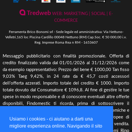
Condizioni Generali di Vendita
Ferramenta & Fai Da Te
Novità
Giardinaggio
Pagamenti Disponibili
Tredweb
WEB: MARKETING | SOCIAL | E-
Piscine & Divertimento
Pellet
COMMERCE
Come Ordinare
Arredo Giardino & Mare
Ferramenta Brico Bonomi srl - Sede legale ed amministrativa: Via Nettuno-
Spedizione e Imballaggio
Velletri,165 loc Piscina Cardillo 00048 Nettuno (RM) Cap.Soc. € 50 000,00 i.v.
Mangimi & Pet Care
Reg. Imprese Roma Rea n RM - 1653607
Cambio, Resi e Rimborsi
Forni & BBQ
Messaggio pubblicitario con finalità promozionale. Offerta di
Agricoltura
credito finalizzato valida dal 01/01/2026 al 31/12/2026 come
Irrigazione & Pompe
da esempio rappresentativo: Prezzo del bene € 1000,00 Tan fisso
9,03% Taeg 9,42%, in 24 rate da € 45,7 costi accessori
Riscaldamento & Pannelli solari & Bollitori
dell’offerta azzerati. Importo totale del credito € 1000. Importo
Elettronica & illuminazione
totale dovuto dal Consumatore € 1096,8. Al fine di gestire le tue
Cura piante
spese in modo responsabile e di conoscere eventuali altre offerte
disponibili, Findomestic ti ricorda, prima di sottoscrivere il
Offerte
contratto, di prendere visione di tutte le condizioni economiche e
contrattuali, facendo riferimento alle Informazioni Europee di
Usiamo i cookies - ci aiutano a darti una
Base sul Credito ai Consumatori (IEBCC) presso il punto vendita.
migliore esperienza online. Navigando il sito
Salvo approvazione di Findomestic Banca S.p.A.. Bonomi Rino