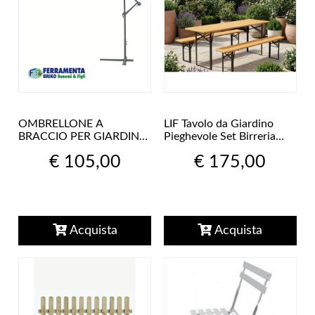
OMBRELLONE A
LIF Tavolo da Giardino
BRACCIO PER GIARDINO
Pieghevole Set Birreria
ARREDAMENTO
Tavolo + 2 Panche 220x80
€ 105,00
€ 175,00
ESTERNO IN FERRO
cm Legno
DIAM. 3MT BIANCO
Acquista
Acquista