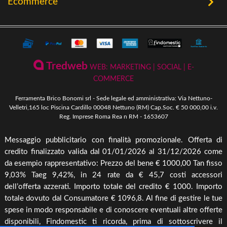
Ecommerce
Offerte
Riscaldamento a Biomassa
Contatti
Termini e Privacy
Riscaldamento a Biomassa
Storia
Condizioni Generali di Vendita
Ferramenta & Fai Da Te
Novità
Giardinaggio
Pagamenti Disponibili
Tredweb
WEB: MARKETING | SOCIAL | E-
Piscine & Divertimento
Pellet
COMMERCE
Come Ordinare
Arredo Giardino & Mare
Ferramenta Brico Bonomi srl - Sede legale ed amministrativa: Via Nettuno-
Spedizione e Imballaggio
Velletri,165 loc Piscina Cardillo 00048 Nettuno (RM) Cap.Soc. € 50 000,00 i.v.
Mangimi & Pet Care
Reg. Imprese Roma Rea n RM - 1653607
Cambio, Resi e Rimborsi
Forni & BBQ
Messaggio pubblicitario con finalità promozionale. Offerta di
Agricoltura
credito finalizzato valida dal 01/01/2026 al 31/12/2026 come
Irrigazione & Pompe
da esempio rappresentativo: Prezzo del bene € 1000,00 Tan fisso
9,03% Taeg 9,42%, in 24 rate da € 45,7 costi accessori
Riscaldamento & Pannelli solari & Bollitori
dell’offerta azzerati. Importo totale del credito € 1000. Importo
Elettronica & illuminazione
totale dovuto dal Consumatore € 1096,8. Al fine di gestire le tue
Cura piante
spese in modo responsabile e di conoscere eventuali altre offerte
disponibili, Findomestic ti ricorda, prima di sottoscrivere il
Offerte