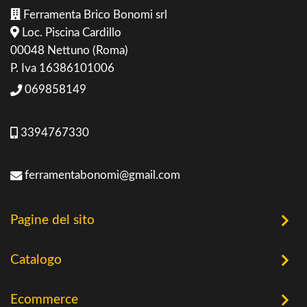
Ferramenta Brico Bonomi srl
Loc. Piscina Cardillo
00048 Nettuno (Roma)
P. Iva 16386101006
069858149
3394767330
ferramentabonomi@gmail.com
Pagine del sito
Home
Catalogo
Chi Siamo
Utensileria
Ecommerce
Offerte