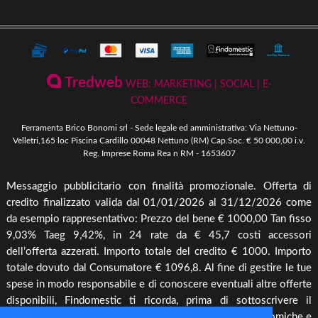
Riscaldamento a Biomassa
Contatti
Termini e Privacy
Riscaldamento a Biomassa
Storia
Condizioni Generali di Vendita
Ferramenta & Fai Da Te
Novità
Giardinaggio
Pagamenti Disponibili
Tredweb
WEB: MARKETING | SOCIAL | E-
Piscine & Divertimento
Pellet
COMMERCE
Come Ordinare
Arredo Giardino & Mare
Ferramenta Brico Bonomi srl - Sede legale ed amministrativa: Via Nettuno-
Spedizione e Imballaggio
Velletri,165 loc Piscina Cardillo 00048 Nettuno (RM) Cap.Soc. € 50 000,00 i.v.
Mangimi & Pet Care
Reg. Imprese Roma Rea n RM - 1653607
Cambio, Resi e Rimborsi
Forni & BBQ
Messaggio pubblicitario con finalità promozionale. Offerta di
Agricoltura
credito finalizzato valida dal 01/01/2026 al 31/12/2026 come
Irrigazione & Pompe
da esempio rappresentativo: Prezzo del bene € 1000,00 Tan fisso
9,03% Taeg 9,42%, in 24 rate da € 45,7 costi accessori
Riscaldamento & Pannelli solari & Bollitori
dell’offerta azzerati. Importo totale del credito € 1000. Importo
Elettronica & illuminazione
totale dovuto dal Consumatore € 1096,8. Al fine di gestire le tue
Cura piante
spese in modo responsabile e di conoscere eventuali altre offerte
disponibili, Findomestic ti ricorda, prima di sottoscrivere il
Offerte
contratto, di prendere visione di tutte le condizioni economiche e