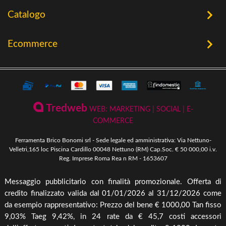
Home
Catalogo
Chi Siamo
Utensileria
Ecommerce
Offerte
Riscaldamento a Biomassa
Contatti
Termini e Privacy
Riscaldamento a Biomassa
Storia
Condizioni Generali di Vendita
Ferramenta & Fai Da Te
Novità
Giardinaggio
Pagamenti Disponibili
Tredweb
WEB: MARKETING | SOCIAL | E-
Piscine & Divertimento
Pellet
COMMERCE
Come Ordinare
Arredo Giardino & Mare
Ferramenta Brico Bonomi srl - Sede legale ed amministrativa: Via Nettuno-
Spedizione e Imballaggio
Velletri,165 loc Piscina Cardillo 00048 Nettuno (RM) Cap.Soc. € 50 000,00 i.v.
Mangimi & Pet Care
Reg. Imprese Roma Rea n RM - 1653607
Cambio, Resi e Rimborsi
Forni & BBQ
Messaggio pubblicitario con finalità promozionale. Offerta di
Agricoltura
credito finalizzato valida dal 01/01/2026 al 31/12/2026 come
Irrigazione & Pompe
da esempio rappresentativo: Prezzo del bene € 1000,00 Tan fisso
9,03% Taeg 9,42%, in 24 rate da € 45,7 costi accessori
Riscaldamento & Pannelli solari & Bollitori