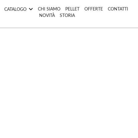
CATALOGO
CHI SIAMO
PELLET
OFFERTE
CONTATTI
NOVITÀ
STORIA
Ferramenta & Fai Da Te
Giardinaggio
Pi
Compressori
Tubi Irrigazione
Casa & Bricolage
Tosaerba
Accessori e
Tagliasiepi
manutenzione
Motoseghe
Pitture & Smalti
Decespugliatori &
Accessori per Utensili
Tagliabordi
Trasformazione alimenti
Trattorini
Componenti idraulici
Utensili Potatura
Altri Utensili
Impianti In Kit
Reti
Concimi & Fertilizzanti
Scuotitori per Olive
Altri Utensili