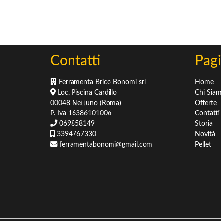
Sementi
Concimi
Concimi & Fertilizzanti
Terricci & Pacciamatura
Contatti
Pagi
Ferramenta Brico Bonomi srl
Home
Loc. Piscina Cardillo
Chi Sia
00048 Nettuno (Roma)
Offerte
P. Iva 16386101006
Contatti
069858149
Storia
3394767330
Novità
ferramentabonomi@gmail.com
Pellet