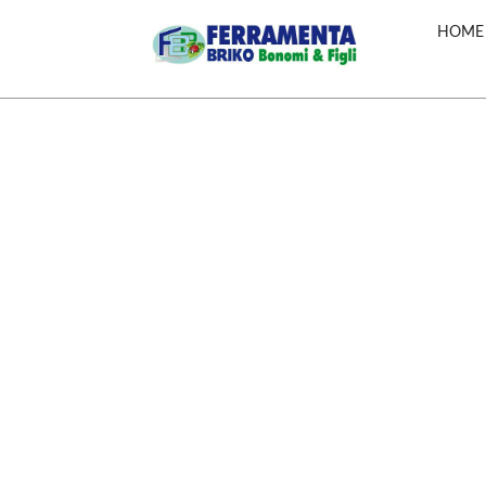
HOME
Utensileria
Riscaldamento a
Attrezzi manuali
Biomassa
Tubi Irrigazione
Stufe a Pellet
Trapani & Avvitatori
Stufe a legna
Aspirazione & Travaso
Stufe a Pellet
liquidi
Canalizzate
Saldatrici
Caldaie a Pellet
Idropulitrici
Termostufe a Pellet
Contenitori per Olio
Termocamini & Camini a
Alimentare
Legna
Accessori e
Termocamini & Camini a
manutenzione
Pellet
Accessori per Utensili
Caldaie a Gas
Altri Utensili
Cucine & Termocucine
Makita in Kit
Fumisteria
Compressori
Pompe & Filtri
Accessori Piscine