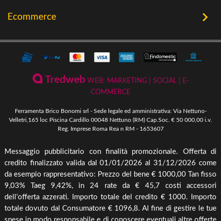
Chi Siamo
Utensileria
Ecommerce
Offerte
Riscaldamento a Biomassa
Contatti
Termini e Privacy
Riscaldamento a Biomassa
Storia
Condizioni Generali di Vendita
Ferramenta & Fai Da Te
Novità
Giardinaggio
Pagamenti Disponibili
Tredweb
WEB: MARKETING | SOCIAL | E-
Piscine & Divertimento
Pellet
COMMERCE
Come Ordinare
Arredo Giardino & Mare
Ferramenta Brico Bonomi srl - Sede legale ed amministrativa: Via Nettuno-
Spedizione e Imballaggio
Velletri,165 loc Piscina Cardillo 00048 Nettuno (RM) Cap.Soc. € 50 000,00 i.v.
Mangimi & Pet Care
Reg. Imprese Roma Rea n RM - 1653607
Cambio, Resi e Rimborsi
Forni & BBQ
Messaggio pubblicitario con finalità promozionale. Offerta di
Agricoltura
credito finalizzato valida dal 01/01/2026 al 31/12/2026 come
Irrigazione & Pompe
da esempio rappresentativo: Prezzo del bene € 1000,00 Tan fisso
9,03% Taeg 9,42%, in 24 rate da € 45,7 costi accessori
Riscaldamento & Pannelli solari & Bollitori
dell’offerta azzerati. Importo totale del credito € 1000. Importo
Elettronica & illuminazione
totale dovuto dal Consumatore € 1096,8. Al fine di gestire le tue
Cura piante
spese in modo responsabile e di conoscere eventuali altre offerte