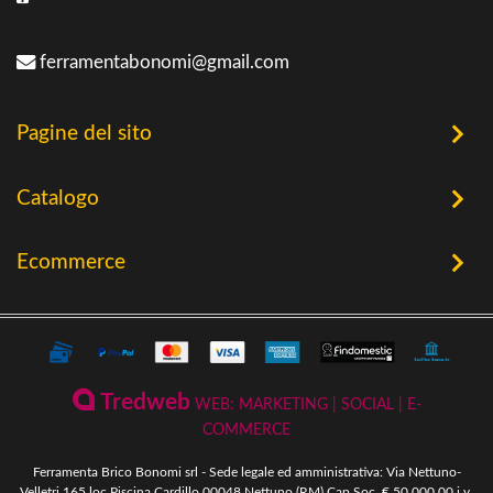
ferramentabonomi@gmail.com
Pagine del sito
Home
Catalogo
Chi Siamo
Utensileria
Ecommerce
Offerte
Riscaldamento a Biomassa
Contatti
Termini e Privacy
Riscaldamento a Biomassa
Storia
Condizioni Generali di Vendita
Ferramenta & Fai Da Te
Novità
Giardinaggio
Pagamenti Disponibili
Tredweb
WEB: MARKETING | SOCIAL | E-
Piscine & Divertimento
Pellet
COMMERCE
Come Ordinare
Arredo Giardino & Mare
Ferramenta Brico Bonomi srl - Sede legale ed amministrativa: Via Nettuno-
Spedizione e Imballaggio
Velletri,165 loc Piscina Cardillo 00048 Nettuno (RM) Cap.Soc. € 50 000,00 i.v.