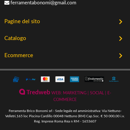
ferramentabonomi@gmail.com
Pagine del sito
Home
Catalogo
Chi Siamo
Utensileria
Ecommerce
Offerte
Riscaldamento a Biomassa
Contatti
Termini e Privacy
Riscaldamento a Biomassa
Storia
Condizioni Generali di Vendita
Ferramenta & Fai Da Te
Novità
Giardinaggio
Pagamenti Disponibili
Tredweb
WEB: MARKETING | SOCIAL | E-
Piscine & Divertimento
Pellet
COMMERCE
Come Ordinare
Arredo Giardino & Mare
Ferramenta Brico Bonomi srl - Sede legale ed amministrativa: Via Nettuno-
Spedizione e Imballaggio
Velletri,165 loc Piscina Cardillo 00048 Nettuno (RM) Cap.Soc. € 50 000,00 i.v.
Mangimi & Pet Care
Reg. Imprese Roma Rea n RM - 1653607
Cambio, Resi e Rimborsi
Forni & BBQ