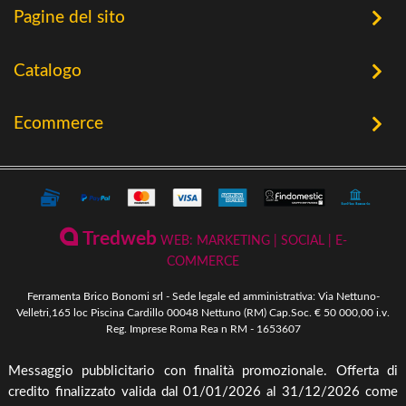
Pagine del sito
Home
Catalogo
Chi Siamo
Utensileria
Ecommerce
Offerte
Riscaldamento a Biomassa
Contatti
Termini e Privacy
Riscaldamento a Biomassa
Storia
Condizioni Generali di Vendita
Ferramenta & Fai Da Te
Novità
Giardinaggio
Pagamenti Disponibili
Tredweb
WEB: MARKETING | SOCIAL | E-
Piscine & Divertimento
Pellet
COMMERCE
Come Ordinare
Arredo Giardino & Mare
Ferramenta Brico Bonomi srl - Sede legale ed amministrativa: Via Nettuno-
Spedizione e Imballaggio
Velletri,165 loc Piscina Cardillo 00048 Nettuno (RM) Cap.Soc. € 50 000,00 i.v.
Mangimi & Pet Care
Reg. Imprese Roma Rea n RM - 1653607
Cambio, Resi e Rimborsi
Forni & BBQ
Messaggio pubblicitario con finalità promozionale. Offerta di
Agricoltura
credito finalizzato valida dal 01/01/2026 al 31/12/2026 come