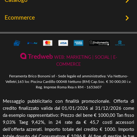
Catalogo
Chi Siamo
Utensileria
Ecommerce
Offerte
Riscaldamento a Biomassa
Contatti
Termini e Privacy
Riscaldamento a Biomassa
Storia
Condizioni Generali di Vendita
Ferramenta & Fai Da Te
Novità
Giardinaggio
Pagamenti Disponibili
Tredweb
WEB: MARKETING | SOCIAL | E-
Piscine & Divertimento
Pellet
COMMERCE
Come Ordinare
Arredo Giardino & Mare
Ferramenta Brico Bonomi srl - Sede legale ed amministrativa: Via Nettuno-
Spedizione e Imballaggio
Velletri,165 loc Piscina Cardillo 00048 Nettuno (RM) Cap.Soc. € 50 000,00 i.v.
Mangimi & Pet Care
Reg. Imprese Roma Rea n RM - 1653607
Cambio, Resi e Rimborsi
Forni & BBQ
Messaggio pubblicitario con finalità promozionale. Offerta di
Agricoltura
credito finalizzato valida dal 01/01/2026 al 31/12/2026 come
Irrigazione & Pompe
da esempio rappresentativo: Prezzo del bene € 1000,00 Tan fisso
9,03% Taeg 9,42%, in 24 rate da € 45,7 costi accessori
Riscaldamento & Pannelli solari & Bollitori
dell’offerta azzerati. Importo totale del credito € 1000. Importo
Elettronica & illuminazione
totale dovuto dal Consumatore € 1096,8. Al fine di gestire le tue