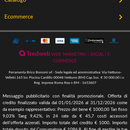
Catalogo
Chi Siamo
Utensileria
Ecommerce
Offerte
Riscaldamento a Biomassa
Contatti
Termini e Privacy
Riscaldamento a Biomassa
Storia
Condizioni Generali di Vendita
Ferramenta & Fai Da Te
Novità
Giardinaggio
Pagamenti Disponibili
Tredweb
WEB: MARKETING | SOCIAL | E-
Piscine & Divertimento
Pellet
COMMERCE
Come Ordinare
Arredo Giardino & Mare
Ferramenta Brico Bonomi srl - Sede legale ed amministrativa: Via Nettuno-
Spedizione e Imballaggio
Velletri,165 loc Piscina Cardillo 00048 Nettuno (RM) Cap.Soc. € 50 000,00 i.v.
Mangimi & Pet Care
Reg. Imprese Roma Rea n RM - 1653607
Cambio, Resi e Rimborsi
Forni & BBQ
Messaggio pubblicitario con finalità promozionale. Offerta di
Agricoltura
credito finalizzato valida dal 01/01/2026 al 31/12/2026 come
Irrigazione & Pompe
da esempio rappresentativo: Prezzo del bene € 1000,00 Tan fisso
9,03% Taeg 9,42%, in 24 rate da € 45,7 costi accessori
Riscaldamento & Pannelli solari & Bollitori
dell’offerta azzerati. Importo totale del credito € 1000. Importo
Elettronica & illuminazione
totale dovuto dal Consumatore € 1096,8. Al fine di gestire le tue