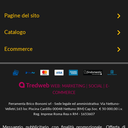
Pagine del sito
Home
Catalogo
Chi Siamo
Utensileria
Ecommerce
Offerte
Riscaldamento a Biomassa
Contatti
Termini e Privacy
Riscaldamento a Biomassa
Storia
Condizioni Generali di Vendita
Ferramenta & Fai Da Te
Novità
Giardinaggio
Pagamenti Disponibili
Tredweb
WEB: MARKETING | SOCIAL | E-
Piscine & Divertimento
Pellet
COMMERCE
Come Ordinare
Arredo Giardino & Mare
Ferramenta Brico Bonomi srl - Sede legale ed amministrativa: Via Nettuno-
Spedizione e Imballaggio
Velletri,165 loc Piscina Cardillo 00048 Nettuno (RM) Cap.Soc. € 50 000,00 i.v.
Mangimi & Pet Care
Reg. Imprese Roma Rea n RM - 1653607
Cambio, Resi e Rimborsi
Forni & BBQ
Messaggio pubblicitario con finalità promozionale. Offerta di