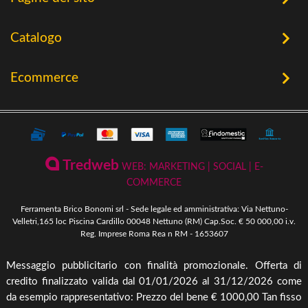
Home
Catalogo
Chi Siamo
Utensileria
Ecommerce
Offerte
Riscaldamento a Biomassa
Contatti
Termini e Privacy
Riscaldamento a Biomassa
Storia
Condizioni Generali di Vendita
Ferramenta & Fai Da Te
Novità
Giardinaggio
Pagamenti Disponibili
Tredweb
WEB: MARKETING | SOCIAL | E-
Piscine & Divertimento
Pellet
COMMERCE
Come Ordinare
Arredo Giardino & Mare
Ferramenta Brico Bonomi srl - Sede legale ed amministrativa: Via Nettuno-
Spedizione e Imballaggio
Velletri,165 loc Piscina Cardillo 00048 Nettuno (RM) Cap.Soc. € 50 000,00 i.v.
Mangimi & Pet Care
Reg. Imprese Roma Rea n RM - 1653607
Cambio, Resi e Rimborsi
Forni & BBQ
Messaggio pubblicitario con finalità promozionale. Offerta di
Agricoltura
credito finalizzato valida dal 01/01/2026 al 31/12/2026 come
Irrigazione & Pompe
da esempio rappresentativo: Prezzo del bene € 1000,00 Tan fisso