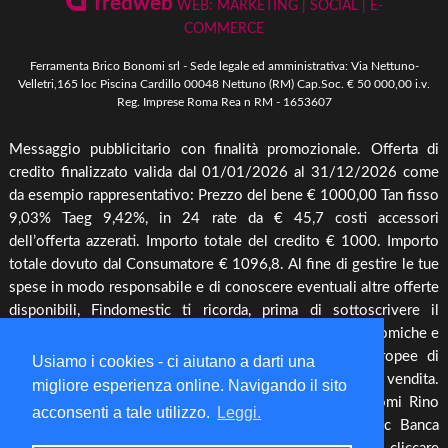
Tredweb
WEB: MARKETING | SOCIAL | E-
Piscine & Divertimento
Pellet
COMMERCE
Come Ordinare
Arredo Giardino & Mare
Ferramenta Brico Bonomi srl - Sede legale ed amministrativa: Via Nettuno-
Spedizione e Imballaggio
Velletri,165 loc Piscina Cardillo 00048 Nettuno (RM) Cap.Soc. € 50 000,00 i.v.
Mangimi & Pet Care
Reg. Imprese Roma Rea n RM - 1653607
Cambio, Resi e Rimborsi
Forni & BBQ
Messaggio pubblicitario con finalità promozionale. Offerta di
Agricoltura
credito finalizzato valida dal 01/01/2026 al 31/12/2026 come
Irrigazione & Pompe
da esempio rappresentativo: Prezzo del bene € 1000,00 Tan fisso
9,03% Taeg 9,42%, in 24 rate da € 45,7 costi accessori
Riscaldamento & Pannelli solari & Bollitori
dell’offerta azzerati. Importo totale del credito € 1000. Importo
Elettronica & illuminazione
totale dovuto dal Consumatore € 1096,8. Al fine di gestire le tue
Cura piante
spese in modo responsabile e di conoscere eventuali altre offerte
disponibili, Findomestic ti ricorda, prima di sottoscrivere il
Offerte
contratto, di prendere visione di tutte le condizioni economiche e
contrattuali, facendo riferimento alle Informazioni Europee di
Usiamo i cookies - ci aiutano a darti una
Base sul Credito ai Consumatori (IEBCC) presso il punto vendita.
migliore esperienza online. Navigando il sito
Salvo approvazione di Findomestic Banca S.p.A.. Bonomi Rino
acconsenti a tale utilizzo.
Leggi.
opera quale intermediario del credito per Findomestic Banca