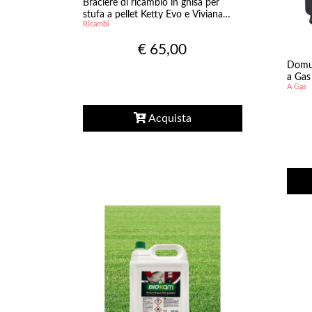
Braciere di ricambio in ghisa per
stufa a pellet Ketty Evo e Viviana
Ricambi
plus Evo
€ 65,00
Domus
a Gas 
A Gas
Acquista