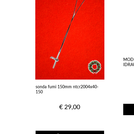
MODU
IDRA
SCAM
PELL
sonda fumi 150mm ntcr2004x40-
150
€ 29,00