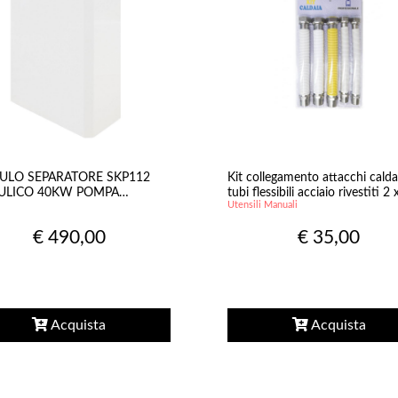
LO SEPARATORE SKP112
Kit collegamento attacchi calda
ULICO 40KW POMPA
tubi flessibili acciaio rivestiti 2 
Utensili Manuali
BIATORE PER STUFA A
ET
€ 490,00
€ 35,00
Acquista
Acquista