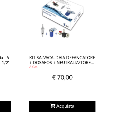
ia - 5
KIT SALVACALDAIA DEFANGATORE
x 1/2'
+ DOSAFOS + NEUTRALIZZTORE
A Gas
ALLUNGA LA VITA CALDAIA
€ 70,00
Acquista