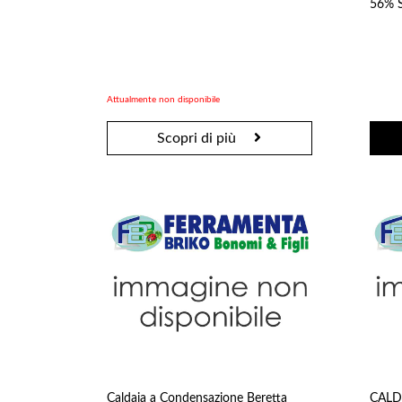
56% S
Sementi
Concimi
Concimi & Fertilizzanti
Terricci & Pacciamatura
Attualmente non disponibile
Scopri di più
Caldaia a Condensazione Beretta
CALD