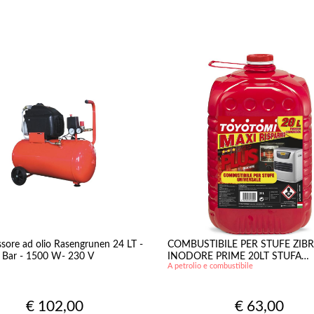
ore ad olio Rasengrunen 24 LT -
COMBUSTIBILE PER STUFE ZIB
 Bar - 1500 W- 230 V
INODORE PRIME 20LT STUFA
A petrolio e combustibile
TOYOTOMI TAPPO ROSSO
€ 102,00
€ 63,00