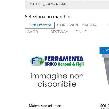
Accessori e
Pellet & Legna & Combustibili
manutenzione
Sensori
Seleziona un marchio
Componenti idraulici
Stufe
Tutti i marchi
CORDIVARI
MAKITA
Pellet & Legna &
Combustibili
LAVOR
BESTWAY
EINHELL
Mangimi & Pet Care
Forni & BBQ
Mangimi Per Cani
Forni Da Esterno a
Mangimi Per Conigli
Legna
NEW
Cura piante
Vaporizzatori &
Materassino ad amaca
SOL G
Innaffiatoii