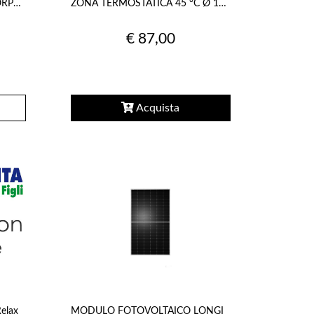
ORPO
ZONA TERMOSTATICA 45 °C Ø 1
VTD322 VTD322-1 31600100
€ 87,00
Acquista
Relax
MODULO FOTOVOLTAICO LONGI