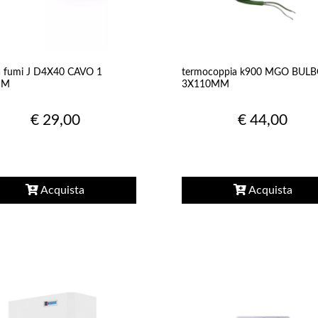
 fumi J D4X40 CAVO 1
termocoppia k900 MGO BUL
MM
3X110MM
€ 29,00
€ 44,00
Acquista
Acquista