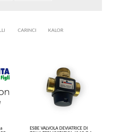
LI
CARINCI
KALOR
scaldamento &
Elettronica &
nelli solari &
illuminazione
Monopattini & Bici
litori
Elettriche
Stufe a Pellet
Casa & Bricolage
Fotovoltaico
Sensori
Caldaie a Gas
Fari LED
Scaldabagni
Altri Utensili
Bollitori
Lampadine LED
Sistemi Solari
Luci & Effetti
Pannelli solari
 a
ESBE VALVOLA DEVIATRICE DI