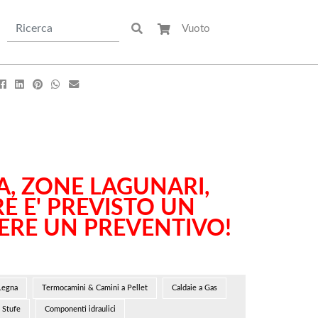
Vuoto
scine & Divertimento
Arredo Giardino & Mare
Gazebi & Ombrelloni
Sdraie & Lettini
Piscine Fuori Terra
Ombrelloni
Pompe & Filtri
Altalene
Giochi Da Giardino
Trattamenti Chimici
Accessori Piscine
Gonfiabili & Co
NA, ZONE LAGUNARI,
Altri Utensili
E E' PREVISTO UN
Tutto per il Camping
DERE UN PREVENTIVO!
Legna
Termocamini & Camini a Pellet
Caldaie a Gas
Stufe
Componenti idraulici