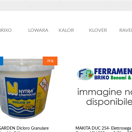
BRIXO
LOWARA
KALOR
KLOVER
RAVEL
Agricoltura
Irrigazione & Pompe
Ri
Utensili Potatura
Tubi Irrigazione
Pan
Sementi
Pompe & Filtri
28
Bol
Concimi
Centraline &
Cassette Ortofrutta
Programmatori
Irrigatori
Raccordi
Casa & Bricolage
ARDEN Dicloro Granulare
MAKITA DUC 254· Elettrosega